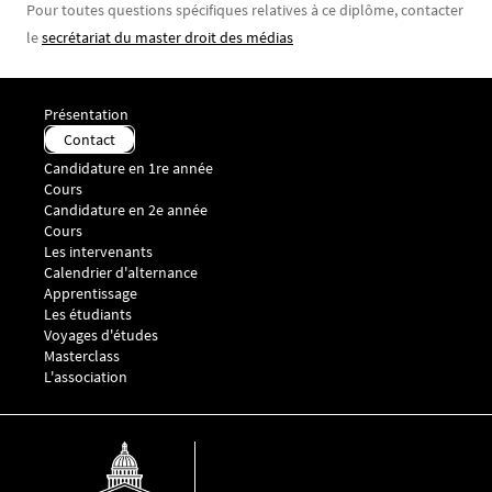
Pour toutes questions spécifiques relatives à ce diplôme, contacter
le
secrétariat du master droit des médias
Menu Footer Master droit des médias 1
Présentation
Contact
Menu Footer Master droit des médias 2
Candidature en 1re année
Cours
Menu Footer Master droit des médias 3
Candidature en 2e année
Cours
Les intervenants
Calendrier d'alternance
Menu Footer Master droit des médias 4
Apprentissage
Menu Footer Master droit des médias 5
Les étudiants
Voyages d'études
Masterclass
L'association