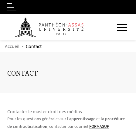
Logo
Aller au contenu principal
FIL D'ARIANE
Accueil
Contact
CONTACT
Contacter le master droit des médias
Contenu
Texte
Pour les questions générales sur l’
apprentissage
et la
procédure
de contractualisation
, contacter par courriel
FORMASUP