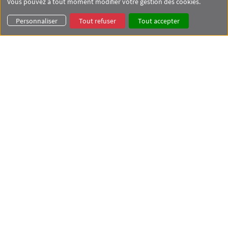
Vous pouvez à tout moment modifier votre gestion des cookies.
×
Master droit du numérique
Personnaliser
Tout refuser
Tout accepter
Parcours droit des médias
Leaflet
|
© OpenStreetMap contributors © CARTO
Menu Footer Master droit des médias 1
Présentation
Contact
Menu Footer Master droit des médias 2
Candidature en 1re année
Cours
Menu Footer Master droit des médias 3
Candidature en 2e année
Cours