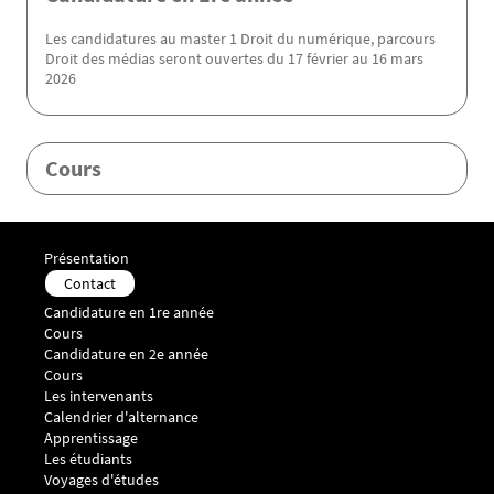
Les candidatures au master 1 Droit du numérique, parcours
Droit des médias seront ouvertes du 17 février au 16 mars
2026
Cours
Menu Footer Master droit des médias 1
Présentation
Contact
Menu Footer Master droit des médias 2
Candidature en 1re année
Cours
Menu Footer Master droit des médias 3
Candidature en 2e année
Cours
Les intervenants
Calendrier d'alternance
Menu Footer Master droit des médias 4
Apprentissage
Menu Footer Master droit des médias 5
Les étudiants
Voyages d'études