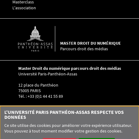
Masterclass
L'association
MASTER DROIT DU NUMÉRIQUE
Parcours droit des médias
Master Droit du numérique parcours droit des médias
Université Paris-Panthéon-Assas
12 place du Panthéon
75005 PARIS
Tél. : +33 (0)1 44 41 55 89
Menu RS Master Droit du numérique parcours droit de
L'UNIVERSITÉ PARIS PANTHÉON-ASSAS RESPECTE VOS
DONNÉES
Ce site utilise des cookies pour améliorer votre expérience utilisateur.
Vous pouvez à tout moment modifier votre gestion des cookies.
Pied de page Assas
UNIVERSITÉ PARIS-PANTHÉON-ASSAS
SITEMAP
GLOSSAIRE