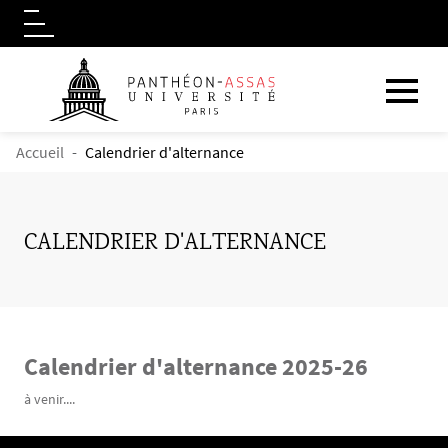
Logo
Aller au contenu principal
FIL D'ARIANE
Accueil
Calendrier d'alternance
CALENDRIER D'ALTERNANCE
Calendrier d'alternance 2025-26
Contenu
Texte
à venir....